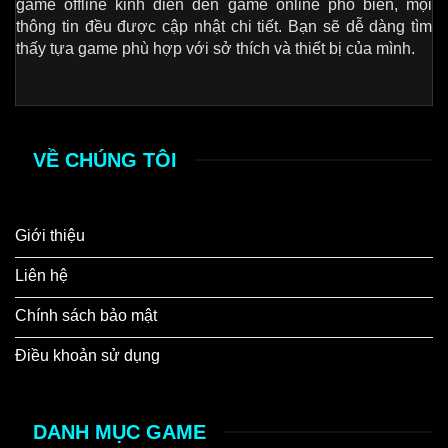
game offline kinh điển đến game online phổ biến, mọi
thông tin đều được cập nhật chi tiết. Bạn sẽ dễ dàng tìm
thấy tựa game phù hợp với sở thích và thiết bị của mình.
VỀ CHÚNG TÔI
Giới thiệu
Liên hệ
Chính sách bảo mật
Điều khoản sử dụng
DANH MỤC GAME