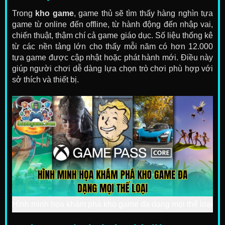
Trong
kho game
, game thủ sẽ tìm thấy hàng nghìn tựa
game từ online đến offline, từ hành động đến nhập vai,
chiến thuật, thậm chí cả game giáo dục. Số liệu thống kê
từ các nền tảng lớn cho thấy mỗi năm có hơn 12.000
tựa game được cập nhật hoặc phát hành mới. Điều này
giúp người chơi dễ dàng lựa chọn trò chơi phù hợp với
sở thích và thiết bị.
Hình minh họa khám phá kho game đa dạng mọi thể loại