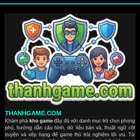
kho game.
Kết luận
Kho game
hiện nay không chỉ là nơi lưu trữ trò chơi mà
còn là nền tảng cung cấp thông tin chi tiết về cấu hình,
bản vá, xếp hạng và thuật ngữ. Game thủ có thể tìm
được game yêu thích, tối ưu trải nghiệm với phần cứng
phù hợp, cập nhật dữ liệu mới liên tục, và yên tâm về
bảo mật. Với sự đa dạng, phong phú và cập nhật liên
tục, game thực sự là người bạn đồng hành không thể
thiếu cho mọi game thủ.
THANHGAME.COM
Khám phá
kho game
đầy đủ với danh mục trò chơi phong
phú, hướng dẫn cấu hình, dữ liệu bản vá, thuật ngữ cốt
truyện và xếp hạng để game thủ trải nghiệm tối ưu. Từ