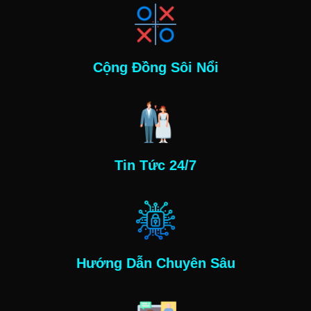
Dữ Liệu – Bản Vá quan trọng cho game
thủ
Cộng Đồng Sôi Nổi
Bản cập nhật dữ liệu (
Dữ Liệu – Bản Vá
)
giúp sửa lỗi,
nâng cao trải nghiệm và mở thêm nội dung mới. Trong
kho game, mỗi tựa game đều có thông tin chi tiết về
patch mới, dung lượng và ngày phát hành. Ví dụ, PUBG
PC thường cập nhật bản vá 1.2GB mỗi tháng để tối ưu
gameplay. Việc theo dõi và cài đặt bản vá đúng cách
Tin Tức 24/7
giúp game thủ tránh lỗi không vào được game hoặc mất
dữ liệu.
Thuật Ngữ – Cốt Truyện hỗ trợ người
chơi
Hướng Dẫn Chuyên Sâu
Để hiểu rõ gameplay, game thủ cần nắm vững các
Thuật Ngữ – Cốt Truyện
. Kho game thường đi kèm
bảng giải thích các thuật ngữ như DPS, HP, XP, hoặc