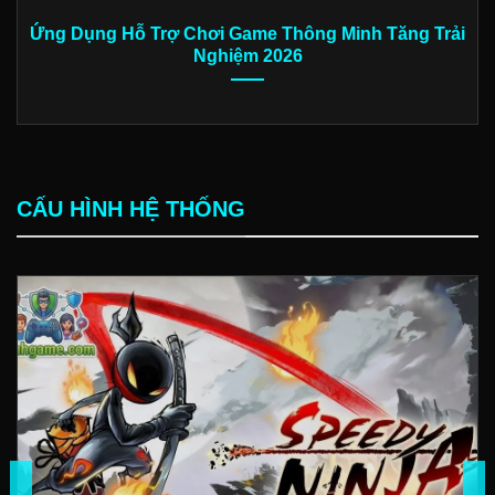
internet nhưng vẫn đầy đủ trải nghiệm hấp dẫn. Ngoài
ra, top game offline cũng đi kèm hướng dẫn cấu hình,
Ứng Dụng Hỗ Trợ Chơi Game Thông Minh Tăng Trải
đảm bảo thiết bị của bạn đáp ứng yêu cầu.
Nghiệm 2026
Top game mobile hay nhất
Kho game cũng cung cấp thông tin Top game mobile
hay nhất, từ thể loại casual, nhập vai đến chiến thuật.
Các game này đều có dung lượng nhỏ hơn 2GB, tối ưu
CẤU HÌNH HỆ THỐNG
cho điện thoại tầm trung. Với dữ liệu lượt tải thực tế từ
CH Play và App Store, game thủ dễ dàng chọn trò chơi
phù hợp. Thông tin này cập nhật hàng tháng để đảm
bảo người chơi không bỏ lỡ tựa game hot. Ngoài ra, top
game mobile còn được phân loại theo đồ họa và thể
loại, giúp chọn đúng game phù hợp sở thích.
Top 10 game có đồ họa đẹp nhất
Đồ họa là yếu tố quan trọng để trải nghiệm
kho game
sống động. Top 10 game có đồ họa đẹp nhất năm 2026
sử dụng engine Unreal và Unity với chất lượng texture