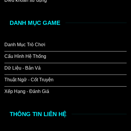
Điều khoản sử dụng
DANH MỤC GAME
Danh Mục Trò Chơi
Cấu Hình Hệ Thống
Dữ Liệu - Bản Vá
Thuật Ngữ - Cốt Truyện
Xếp Hạng - Đánh Giá
THÔNG TIN LIÊN HỆ