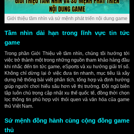
Giới thiệu tầm nhìn và sứ mệnh phát triển nội dung game
Tầm nhìn dài hạn trong lĩnh vực tin tức
game
Trong phần Giới Thiệu về tầm nhìn, chúng tôi hướng tới
việc trở thành một trong những nguồn tham khảo hàng đầu
khi nhắc đến tin tức game, eSports và xu hướng giải trí số.
Không chỉ dừng lại ở việc đưa tin nhanh, mục tiêu là xây
dựng hệ thống bài viết phân tích, tổng hợp và định hướng
giúp người chơi hiểu sâu hơn về thị trường. Đội ngũ biên
tập luôn chú trọng cập nhật xu thế quốc tế, đồng thời chọn
lọc thông tin phù hợp với thói quen và văn hóa của game
thủ Việt Nam.
Sứ mệnh đồng hành cùng cộng đồng game
thủ