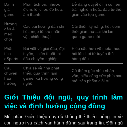
Đánh
Phân tích ưu, nhược
Dễ dàng quyết định có nên
giá
điểm, lối chơi, đồ họa,
trải nghiệm hoặc đầu tư thời
game
âm thanh.
gian vào tựa game.
Hướng
Các bài hướng dẫn chi
Cải thiện kỹ năng, tiết kiệm
dẫn &
tiết, mẹo tối ưu nhân
thời gian thử sai khi làm
mẹo
vật, chiến thuật.
quen game mới.
chơi
Phân
Bài viết về giải đấu, đội
Hiểu sâu hơn về meta, học
tích
tuyển, chiến thuật thi
hỏi lối chơi từ tuyển thủ
eSports
đấu chuyên nghiệp.
hàng đầu.
Câu
Chia sẻ về nhà phát
Có thêm góc nhìn nhân
chuyện
triển, quá trình làm
văn, hiểu công sức phía sau
hậu
game, xu hướng công
mỗi sản phẩm giải trí.
trường
nghệ.
Giới Thiệu đội ngũ, quy trình làm
việc và định hướng cộng đồng
Một phần Giới Thiệu đầy đủ không thể thiếu thông tin về
con người và cách vận hành đứng sau trang tin. Đội ngũ