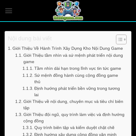
Bỏ
qua
nội
dung
Nội dung bài viết
Giới Thiệu Về Hành Trình Xây Dựng Kho Nội Dung Game
Giới Thiệu tầm nhìn và sứ mệnh phát triển nội dung
game
Tầm nhìn dài hạn trong lĩnh vực tin tức game
Sứ mệnh đồng hành cùng cộng đồng game
thủ
Định hướng phát triển bền vững trong tương
lai
Giới Thiệu về nội dung, chuyên mục và tiêu chí biên
tập
Giới Thiệu đội ngũ, quy trình làm việc và định hướng
cộng đồng
Quy trình biên tập và kiểm duyệt chặt chẽ
Định hướng xây dựng cộng đồng văn minh