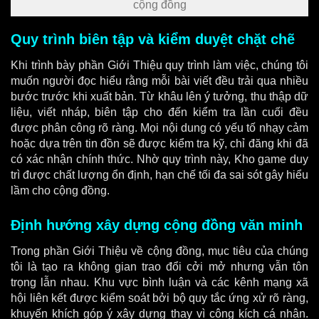
cộng đồng
Quy trình biên tập và kiểm duyệt chặt chẽ
Khi trình bày phần Giới Thiệu quy trình làm việc, chúng tôi
muốn người đọc hiểu rằng mỗi bài viết đều trải qua nhiều
bước trước khi xuất bản. Từ khâu lên ý tưởng, thu thập dữ
liệu, viết nháp, biên tập cho đến kiểm tra lần cuối đều
được phân công rõ ràng. Mọi nội dung có yếu tố nhạy cảm
hoặc dựa trên tin đồn sẽ được kiểm tra kỹ, chỉ đăng khi đã
có xác nhận chính thức. Nhờ quy trình này, Kho game duy
trì được chất lượng ổn định, hạn chế tối đa sai sót gây hiểu
lầm cho cộng đồng.
Định hướng xây dựng cộng đồng văn minh
Trong phần Giới Thiệu về cộng đồng, mục tiêu của chúng
tôi là tạo ra không gian trao đổi cởi mở nhưng vẫn tôn
trọng lẫn nhau. Khu vực bình luận và các kênh mạng xã
hội liên kết được kiểm soát bởi bộ quy tắc ứng xử rõ ràng,
khuyến khích góp ý xây dựng thay vì công kích cá nhân.