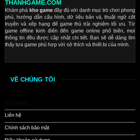
THANHGAME.COM
Khám phá
kho game
đầy đủ với danh mục trò chơi phong
phú, hướng dẫn cấu hình, dữ liệu bản vá, thuật ngữ cốt
truyện và xếp hạng để game thủ trải nghiệm tối ưu. Từ
game offline kinh điển đến game online phổ biến, mọi
thông tin đều được cập nhật chi tiết. Bạn sẽ dễ dàng tìm
thấy tựa game phù hợp với sở thích và thiết bị của mình.
VỀ CHÚNG TÔI
Giới thiệu
Liên hệ
Chính sách bảo mật