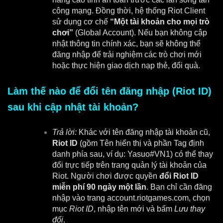
công mạng. Đồng thời, hệ thống Riot Client
sử dụng cơ chế
“Một tài khoản cho mọi trò
chơi”
(Global Account). Nếu bạn không cập
nhật thông tin chính xác, bạn sẽ không thể
đăng nhập để trải nghiệm các trò chơi mới
hoặc thực hiện giao dịch nạp thẻ, đổi quà.
Làm thế nào để đổi tên đăng nhập (Riot ID)
sau khi cập nhật tài khoản?
Trả lời:
Khác với tên đăng nhập tài khoản cũ,
Riot ID
(gồm Tên hiển thị và phần Tag định
danh phía sau, ví dụ: Yasuo#VN1) có thể thay
đổi trực tiếp trên trang quản lý tài khoản của
Riot. Người chơi được quyền
đổi Riot ID
miễn phí 90 ngày một lần
. Bạn chỉ cần đăng
nhập vào trang account.riotgames.com, chọn
mục
Riot ID
, nhập tên mới và bấm
Lưu thay
đổi
.