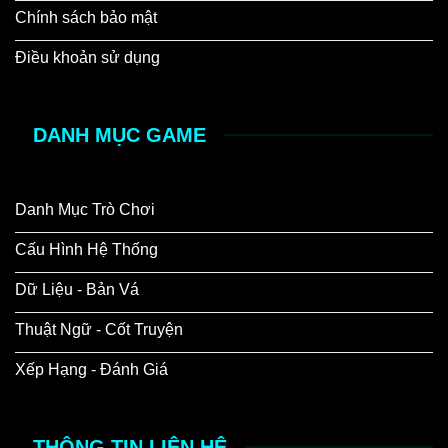
Chính sách bảo mật
Điều khoản sử dụng
DANH MỤC GAME
Danh Mục Trò Chơi
Cấu Hình Hệ Thống
Dữ Liệu - Bản Vá
Thuật Ngữ - Cốt Truyện
Xếp Hạng - Đánh Giá
THÔNG TIN LIÊN HỆ