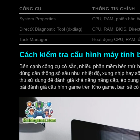
CÔNG CỤ
THÔNG TIN CHÍNH
System Properties
CPU, RAM, phiên bản Wi
DirectX Diagnostic Tool (dxdiag)
CPU, RAM, BIOS, Direct
Task Manager
Hoạt động CPU, RAM, ổ 
Cách kiểm tra cấu hình máy tín
Bên cạnh công cụ có sẵn, nhiều phần mềm bên thứ ba 
dùng cần thông số sâu như nhiệt độ, xung nhịp hay s
thủ sử dụng để đánh giá khả năng nâng cấp, ép xung h
bài đánh giá cấu hình game trên Kho game, bạn sẽ có 