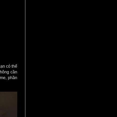
ạn có thể
không cần
ame, phần