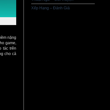
Xếp Hạng – Đánh Giá
 mềm nặng
Kho game,
 tác trên
ng cho cả