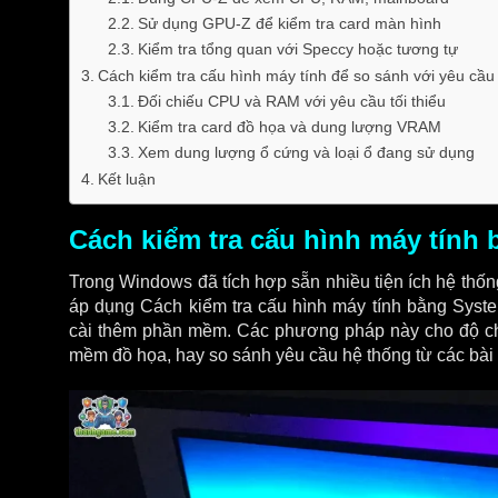
Sử dụng GPU-Z để kiểm tra card màn hình
Kiểm tra tổng quan với Speccy hoặc tương tự
Cách kiểm tra cấu hình máy tính để so sánh với yêu cầ
Đối chiếu CPU và RAM với yêu cầu tối thiểu
Kiểm tra card đồ họa và dung lượng VRAM
Xem dung lượng ổ cứng và loại ổ đang sử dụng
Kết luận
Cách kiểm tra cấu hình máy tính
Trong Windows đã tích hợp sẵn nhiều tiện ích hệ thố
áp dụng Cách kiểm tra cấu hình máy tính bằng Syste
cài thêm phần mềm. Các phương pháp này cho độ chí
mềm đồ họa, hay so sánh yêu cầu hệ thống từ các bài 