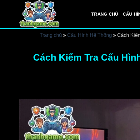
Bỏ
qua
TRANG CHỦ
CẤU HÌ
nội
dung
Trang chủ
»
Cấu Hình Hệ Thống
»
Cách Kiểm
Cách Kiểm Tra Cấu Hìn