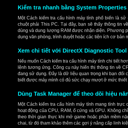
Kiểm tra nhanh bằng System Properties
Một Cách kiểm tra cấu hình máy tính phổ biến là sử
chuột phải This PC. Tại đây, bạn sẽ thấy thông tin v
dùng và dung lượng RAM được nhận diện. Phương pháp
dụng văn phòng, trình duyệt hoặc các tiện ích cơ bản 
Xem chi tiết với DirectX Diagnostic Tool
Nếu muốn Cách kiểm tra cấu hình máy tính chi tiết h
lệnh tương ứng. Công cụ này hiển thị thông tin về C
đang sử dụng. Đây là dữ liệu quan trọng khi bạn đối 
biết được máy mình có đủ sức chạy mượt ở mức thiết
Dùng Task Manager để theo dõi hiệu năn
Một Cách kiểm tra cấu hình máy tính mang tính trực
hoạt động của CPU, RAM, ổ cứng và GPU. Không chỉ 
theo thời gian thực khi mở game hoặc phần mềm nặng
chai, từ đó tham khảo thêm các gợi ý nâng cấp linh k