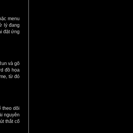
hoặc menu
xử lý đang
i đặt ứng
Run và gõ
rd đồ họa
me, từ đó
 theo dõi
ài nguyên
t thắt cổ