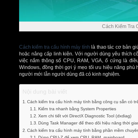
Cách Kiểm Tra 
Cách kiểm tra cấu hình máy tính
là thao tác cơ bản g
hoặc nâng cấp linh kiện. Với người dùng yêu thích cô
việc nắm thông số CPU, RAM, VGA, ổ cứng là điều b
Windows, đồng thời gợi ý mẹo tối ưu hiệu năng phù 
người mới lẫn người dùng đã có kinh nghiệm.
Nội dung bài viết
Cách kiểm tra cấu hình máy tính bằng công cụ sẵn có t
Kiểm tra nhanh bằng System Properties
Xem chi tiết với DirectX Diagnostic Tool (dxdiag)
Dùng Task Manager để theo dõi hiệu năng thời gia
Cách kiểm tra cấu hình máy tính bằng phần mềm chuyê
Dùng CPU-Z để xem CPU, RAM, mainboard