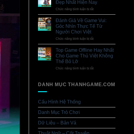
đáng
Đẹp Nhất Hiện Nay
Game
chơi
Gacha
Chức năng bình luận bị tắt
ở
cho
Hay
Top
mọi
Nhất
10
cấu
Đánh Giá Về Game Vui:
2026
Game
hình
Góc Nhìn Thực Tế Từ
Cho
Có
Game
Người Chơi Việt
Đồ
Thủ
Họa
Chức năng bình luận bị tắt
ở
Việt
Đẹp
Đánh
Nhất
Giá
Top Game Offline Hay Nhất
Hiện
Về
Nay
Cho Game Thủ Việt Không
Game
Thể Bỏ Lỡ
Vui:
Góc
Chức năng bình luận bị tắt
ở
Nhìn
Top
Thực
Game
Tế
Offline
Từ
DANH MỤC THANHGAME.COM
Hay
Người
Nhất
Chơi
Cho
Việt
Game
Cấu Hình Hệ Thống
Thủ
Việt
Danh Mục Trò Chơi
Không
Thể
Bỏ
Dữ Liệu – Bản Vá
Lỡ
Thuật Ngữ – Cốt Truyện