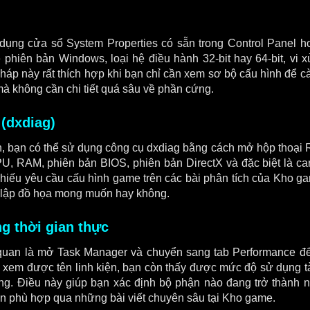
 dụng cửa sổ System Properties có sẵn trong Control Panel 
ề phiên bản Windows, loại hệ điều hành 32-bit hay 64-bit, vi 
 này rất thích hợp khi bạn chỉ cần xem sơ bộ cấu hình để cà
mà không cần chi tiết quá sâu về phần cứng.
 (dxdiag)
ơn, bạn có thể sử dụng công cụ dxdiag bằng cách mở hộp thoại 
PU, RAM, phiên bản BIOS, phiên bản DirectX và đặc biệt là ca
chiếu yêu cầu cấu hình game trên các bài phân tích của Kho ga
 lập đồ họa mong muốn hay không.
g thời gian thực
 quan là mở Task Manager và chuyển sang tab Performance để
xem được tên linh kiện, bạn còn thấy được mức độ sử dụng t
. Điều này giúp bạn xác định bộ phận nào đang trở thành nú
iện phù hợp qua những bài viết chuyên sâu tại Kho game.