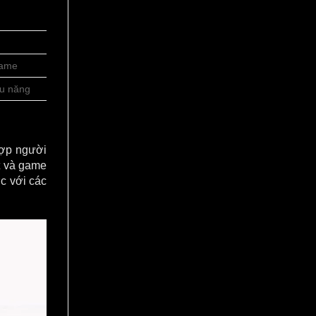
game
ệu năng
hợp người
t và game
c với các