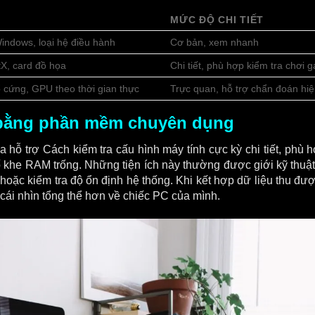
MỨC ĐỘ CHI TIẾT
ndows, loại hệ điều hành
Cơ bản, xem nhanh
X, card đồ họa
Chi tiết, phù hợp kiểm tra chơi 
cứng, GPU theo thời gian thực
Trực quan, hỗ trợ chẩn đoán hi
h bằng phần mềm chuyên dụng
hỗ trợ Cách kiểm tra cấu hình máy tính cực kỳ chi tiết, phù 
ố khe RAM trống. Những tiện ích này thường được giới kỹ thuậ
oặc kiểm tra độ ổn định hệ thống. Khi kết hợp dữ liệu thu đượ
cái nhìn tổng thể hơn về chiếc PC của mình.