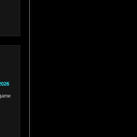
2026
 game