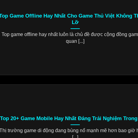
Top Game Offline Hay Nhất Cho Game Thủ Việt Không T
Lỡ
Top game offline hay nhất luôn là chủ đề được cộng đồng gam
quan [...]
Top 20+ Game Mobile Hay Nhất Đáng Trải Nghiệm Trong
Thị trường game di động đang bùng nổ mạnh mẽ hơn bao giờ h
[...]