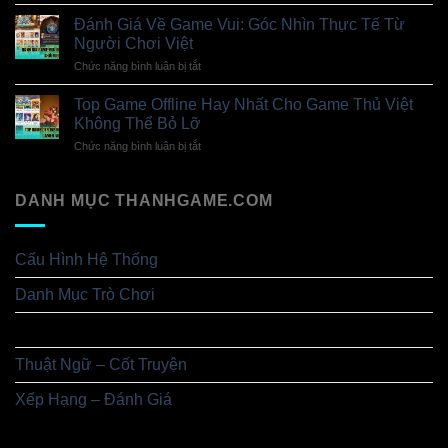
chơi
Hay
10
cho
Đánh Giá Về Game Vui: Góc Nhìn Thực Tế Từ
Nhất
Game
mọi
Người Chơi Việt
2026
Có
cấu
Cho
Đồ
Chức năng bình luận bị tắt
hình
ở
Game
Họa
Đánh
Thủ
Đẹp
Giá
Việt
Top Game Offline Hay Nhất Cho Game Thủ Việt
Nhất
Về
Hiện
Không Thể Bỏ Lỡ
Game
Nay
Vui:
Chức năng bình luận bị tắt
ở
Góc
Top
Nhìn
Game
Thực
Offline
DANH MỤC THANHGAME.COM
Tế
Hay
Từ
Nhất
Người
Cho
Chơi
Game
Cấu Hình Hệ Thống
Việt
Thủ
Việt
Danh Mục Trò Chơi
Không
Thể
Bỏ
Dữ Liệu – Bản Vá
Lỡ
Thuật Ngữ – Cốt Truyện
Xếp Hạng – Đánh Giá