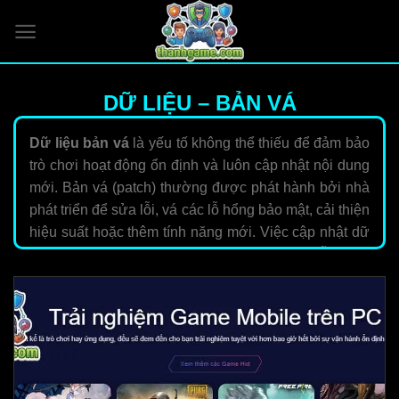
Bỏ
qua
nội
dung
DỮ LIỆU – BẢN VÁ
Dữ liệu bản vá
là yếu tố không thể thiếu để đảm bảo
trò chơi hoạt động ổn định và luôn cập nhật nội dung
mới. Bản vá (patch) thường được phát hành bởi nhà
phát triển để sửa lỗi, vá các lỗ hổng bảo mật, cải thiện
hiệu suất hoặc thêm tính năng mới. Việc cập nhật dữ
liệu đúng cách giúp người chơi tránh gặp lỗi trong
quá trình chơi, giảm tình trạng crash game hoặc mất
dữ liệu. Bên cạnh đó, các bản cập nhật cũng có thể
mang đến nội dung bổ sung như nhiệm vụ mới, skin,
trang bị hoặc bản đồ mới, làm cho trò chơi luôn mới
mẻ và hấp dẫn.