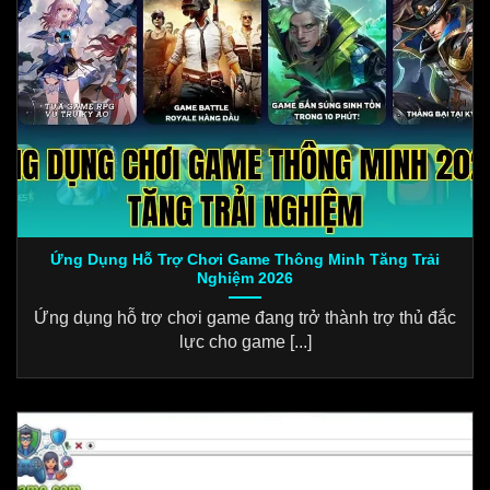
Ứng Dụng Chơi Game Thông Minh 2026 Tăng Trải
Nghiệm
Ứng Dụng Hỗ Trợ Chơi Game Thông Minh Tăng Trải
Nghiệm 2026
Ứng dụng hỗ trợ chơi game đang trở thành trợ thủ đắc
lực cho game [...]