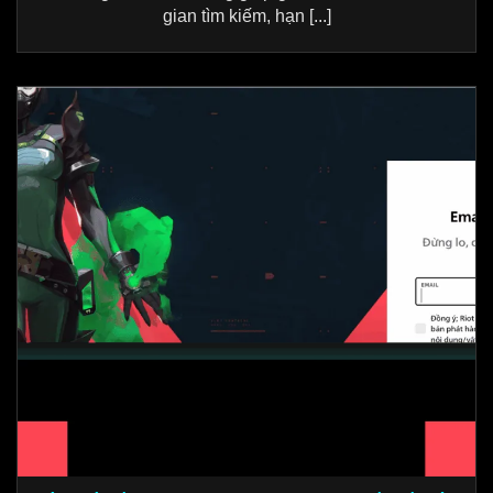
gian tìm kiếm, hạn [...]
Cập Nhật Tài Khoản Riot Game Nhanh, An Toàn & Hiệu
Quả 2026