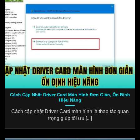
Cập Nhật Driver Card Màn Hình Đơn Giản & Ổn Định
Hiệu Năng
Cách Cập Nhật Driver Card Màn Hình Đơn Giản, Ổn Định
Hiệu Năng
Cách cập nhật Driver Card màn hình là thao tác quan
trọng giúp tối ưu [...]