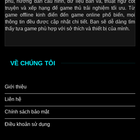
phú, hướng dẫn cấu hình, dữ liệu bản vá, thuật ngữ cốt
truyện và xếp hạng để game thủ trải nghiệm tối ưu. Từ
game offline kinh điển đến game online phổ biến, mọi
thông tin đều được cập nhật chi tiết. Bạn sẽ dễ dàng tìm
thấy tựa game phù hợp với sở thích và thiết bị của mình.
VỀ CHÚNG TÔI
Giới thiệu
Liên hệ
Chính sách bảo mật
Điều khoản sử dụng