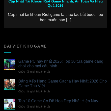
Cập Nhật Tài Khoản Riot Game Nhanh, An Toàn Và Hiệu
Quả 2026
Cập nhật tài khoản Riot game là thao tác bắt buộc nếu
bạn muốn bảo [...]
BÀI VIẾT KHO GAME
Game PC hay nhất 2026: Top 30 tựa game đáng
chơi cho mọi cấu hình
Chức năng bình luận bị tắt
ở
Game
PC
Bảng Xếp Hạng Game Gacha Hay Nhất 2026 Cho
hay
Game Thủ Việt
nhất
2026:
Chức năng bình luận bị tắt
ở
Top
Bảng
30
Xếp
Top 10 Game Có Đồ Họa Đẹp Nhất Hiện Nay
tựa
Hạng
game
Game
Chức năng bình luận bị tắt
ở
đáng
Gacha
Top