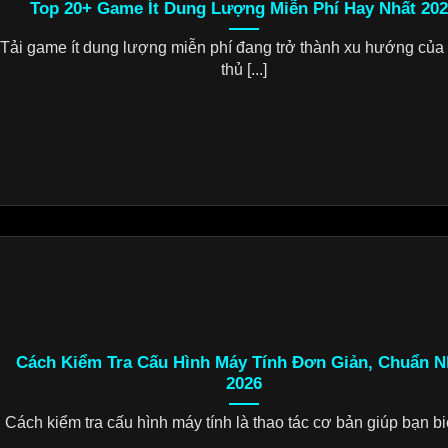
Top 20+ Game Ít Dung Lượng Miễn Phí Hay Nhất 20
Tải game ít dung lượng miễn phí đang trở thành xu hướng củ
thủ [...]
Cách Kiểm Tra Cấu Hình Máy Tính Đơn Giản, Chuẩn N
2026
Cách kiểm tra cấu hình máy tính là thao tác cơ bản giúp bạn biết