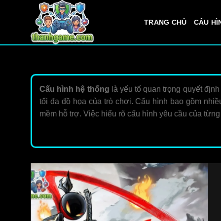
Bỏ
qua
TRANG CHỦ
CẤU HÌ
nội
dung
Cấu hình hệ thống
là yếu tố quan trọng quyết địn
tối đa đồ họa của trò chơi. Cấu hình bao gồm nhiề
mềm hỗ trợ. Việc hiểu rõ cấu hình yêu cầu của từng