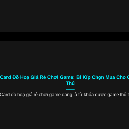
Card Đồ Hoạ Giá Rẻ Chơi Game: Bí Kíp Chọn Mua Cho
Thủ
Card đồ hoạ giá rẻ chơi game đang là từ khóa được game thủ tìm