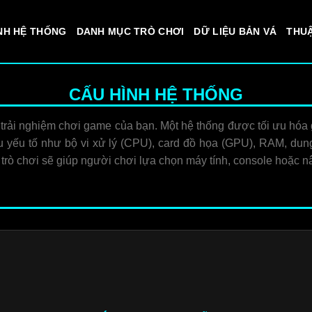
NH HỆ THỐNG
DANH MỤC TRÒ CHƠI
DỮ LIỆU BẢN VÁ
THU
CẤU HÌNH HỆ THỐNG
h trải nghiệm chơi game của bạn. Một hệ thống được tối ưu hóa
u yếu tố như bộ vi xử lý (CPU), card đồ họa (GPU), RAM, dun
 trò chơi sẽ giúp người chơi lựa chọn máy tính, console hoặc n