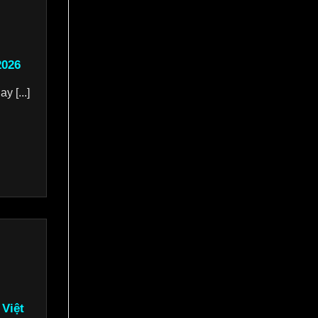
2026
 [...]
Việt