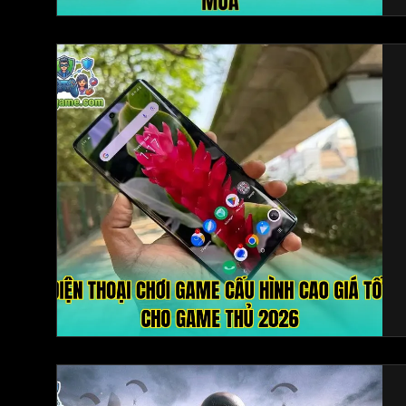
Điện Thoại Chơi Game Cấu Hình Cao Giá Tốt
Cho Game Thủ 2026