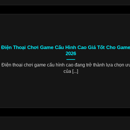
Điện Thoại Chơi Game Cấu Hình Cao Giá Tốt Cho Game
2026
Điện thoại chơi game cấu hình cao đang trở thành lựa chọn ưu
của [...]