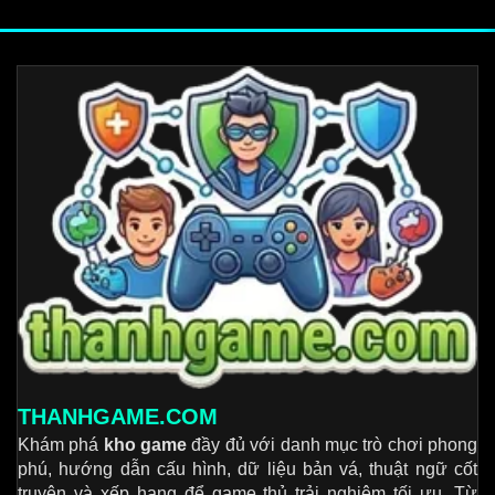
THANHGAME.COM
Khám phá
kho game
đầy đủ với danh mục trò chơi phong
phú, hướng dẫn cấu hình, dữ liệu bản vá, thuật ngữ cốt
truyện và xếp hạng để game thủ trải nghiệm tối ưu. Từ