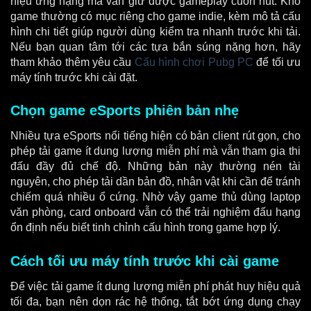
hiệu ứng nặng mà vẫn giữ được gameplay cuốn hút. Kho
game thường có mục riêng cho game indie, kèm mô tả cấu
hình chi tiết giúp người dùng kiểm tra nhanh trước khi tải.
Nếu bạn quan tâm tới các tựa bắn súng nặng hơn, hãy
tham khảo thêm yêu cầu
Cấu hình chơi Pubg PC
để tối ưu
máy tính trước khi cài đặt.
Chọn game eSports phiên bản nhẹ
Nhiều tựa eSports nổi tiếng hiện có bản client rút gọn, cho
phép tải game ít dung lượng miễn phí mà vẫn tham gia thi
đấu đầy đủ chế độ. Những bản này thường nén tài
nguyên, cho phép tải dần bản đồ, nhân vật khi cần để tránh
chiếm quá nhiều ổ cứng. Nhờ vậy game thủ dùng laptop
văn phòng, card onboard vẫn có thể trải nghiệm đấu hạng
ổn định nếu biết tinh chỉnh cấu hình trong game hợp lý.
Cách tối ưu máy tính trước khi cài game
Để việc tải game ít dung lượng miễn phí phát huy hiệu quả
tối đa, bạn nên dọn rác hệ thống, tắt bớt ứng dụng chạy