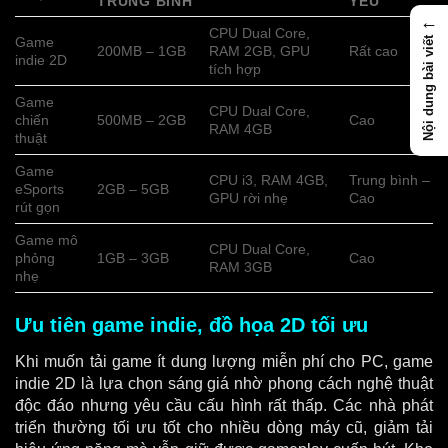
TRUNG BÌNH
YẾU
←
CPU Dual Core,
Game
Nội dung bài viết
200MB – 1GB
RAM 2GB, GPU
Rất cao
indie 2D
tích hợp
Game
CPU Dual Core,
chiến
500MB – 2GB
Cao
RAM 4GB
thuật
Game
CPU i3, RAM 4GB,
Trung bình –
eSports
2GB – 5GB
GPU rời nhẹ
Cao
rút gọn
Game mô
CPU Dual Core,
phỏng
1GB – 3GB
Cao
RAM 3GB
nhẹ
Ưu tiên game indie, đồ họa 2D tối ưu
Khi muốn tải game ít dung lượng miễn phí cho PC, game
indie 2D là lựa chọn sáng giá nhờ phong cách nghệ thuật
độc đáo nhưng yêu cầu cấu hình rất thấp. Các nhà phát
triển thường tối ưu tốt cho nhiều dòng máy cũ, giảm tải