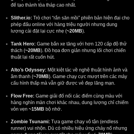
để tạo thành tòa tháp cao nhất.
Slither.io:
Trò chơi “rắn săn mồi” phiên bản hiện đại cho
phép đấu online với hàng triệu người nhưng dung
lượng cài đặt lại cực nhẹ (
~20MB
).
Tank Hero:
Game bắn xe tăng với hơn 120 cấp độ thử
thách (
~20MB
). Đồ họa đơn giản nhưng lối chơi chiến
thuật lại rất cuốn hút.
Alto’s Odyssey:
Một kiệt tác về nghệ thuật hình ảnh và
âm thanh (
~70MB
). Game chạy cực mượt trên các máy
cấu hình thấp mà vẫn giữ được vẻ đẹp lãng mạn.
Flow Free:
Game giải đố nối các điểm cùng màu với
hàng nghìn màn chơi khác nhau, dung lượng chỉ chiếm
vỏn vẹn
~15MB
bộ nhớ.
Zombie Tsunami:
Tựa game chạy vô tận (endless
runner) vui nhộn. Dù có nhiều hiệu ứng cháy nổ nhưng