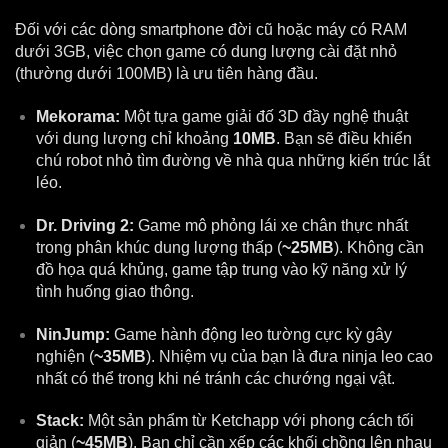
Đối với các dòng smartphone đời cũ hoặc máy có RAM
dưới 3GB, việc chọn game có dung lượng cài đặt nhỏ
(thường dưới 100MB) là ưu tiên hàng đầu.
Mekorama:
Một tựa game giải đố 3D đầy nghệ thuật
với dung lượng chỉ khoảng
10MB
. Bạn sẽ điều khiển
chú robot nhỏ tìm đường về nhà qua những kiến trúc lắt
léo.
Dr. Driving 2:
Game mô phỏng lái xe chân thực nhất
trong phân khúc dung lượng thấp (
~25MB
). Không cần
đồ họa quá khủng, game tập trung vào kỹ năng xử lý
tình huống giao thông.
NinJump:
Game hành động leo tường cực kỳ gây
nghiện (
~35MB
). Nhiệm vụ của bạn là đưa ninja leo cao
nhất có thể trong khi né tránh các chướng ngại vật.
Stack:
Một sản phẩm từ Ketchapp với phong cách tối
giản (
~45MB
). Bạn chỉ cần xếp các khối chồng lên nhau