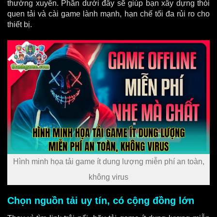
thường xuyên. Phần dưới đây sẽ giúp bạn xây dựng thói
quen tải và cài game lành mạnh, hạn chế tối đa rủi ro cho
thiết bị.
Hình minh họa tải game ít dung lượng miễn phí an toàn,
không virus
Chọn nguồn tải uy tín, có cộng đồng lớn