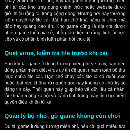
Thay vì tìm link trôi nổi, hãy tải game ít dung lượng miễn
phí từ các kho ứng dụng chính thức hoặc website được
giới thiệu rộng rãi trong cộng đồng. Những nơi này thường
kiểm duyệt kỹ file cài đặt, hạn chế khả năng bị chèn mã
độc hay quảng cáo ẩn. Kho game cũng là địa chỉ được
nhiều game thủ chia sẻ, nhờ giao diện rõ ràng, link tải trực
tiếp và có phần bình luận phản hồi thực tế.
Quét virus, kiểm tra file trước khi cài
Sau khi tải game ít dung lượng miễn phí về máy, bạn nên
dùng phần mềm diệt virus uy tín để quét nhanh toàn bộ thư
mục chứa file cài. Hạn chế chạy các file lạ có đuôi .exe
hoặc .bat nếu không rõ nguồn gốc hay không có chữ ký số
đáng tin cậy. Thói quen này giúp bảo vệ dữ liệu cá nhân,
tài khoản mạng xã hội và tránh tình trạng máy tính bị chiếm
quyền điều khiển từ xa.
Quản lý bộ nhớ, gỡ game không còn chơi
Dù tải game ít dung lượng miễn phí, nếu cài quá nhiều tựa