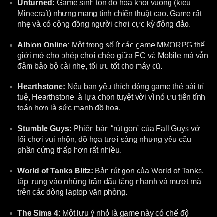
Unturned:
Game sinh tồn đồ họa khối vuông (kiểu
Minecraft) nhưng mang tính chiến thuật cao. Game rất
nhẹ và có cộng đồng người chơi cực kỳ đông đảo.
Albion Online:
Một trong số ít các game MMORPG thế
giới mở cho phép chơi chéo giữa PC và Mobile mà vẫn
đảm bảo bộ cài nhẹ, tối ưu tốt cho máy cũ.
Hearthstone:
Nếu bạn yêu thích dòng game thẻ bài trí
tuệ, Hearthstone là lựa chọn tuyệt vời vì nó ưu tiên tính
toán hơn là sức mạnh đồ họa.
Stumble Guys:
Phiên bản “rút gọn” của Fall Guys với
lối chơi vui nhộn, đồ họa tươi sáng nhưng yêu cầu
phần cứng thấp hơn rất nhiều.
World of Tanks Blitz:
Bản rút gọn của World of Tanks,
tập trung vào những trận đấu tăng nhanh và mượt mà
trên các dòng laptop văn phòng.
The Sims 4:
Một lưu ý nhỏ là game này có chế độ