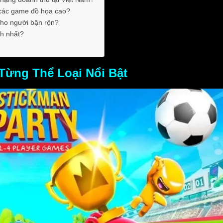
t các game đồ họa cao?
cho người bận rộn?
h nhất?
Từng Thể Loại Nổi Bật