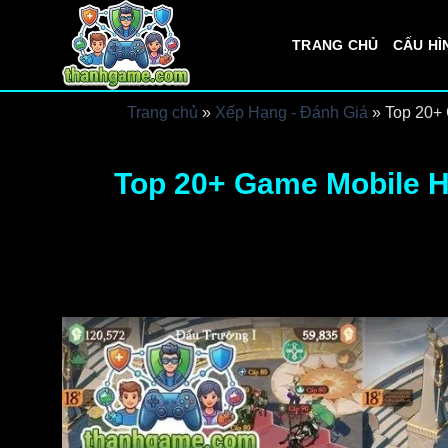
Bỏ
qua
TRANG CHỦ
CẤU HÌ
nội
dung
Trang chủ
»
Xếp Hạng - Đánh Giá
»
Top 20+
Top 20+ Game Mobile H