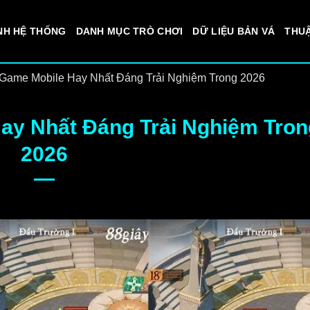
NH HỆ THỐNG
DANH MỤC TRÒ CHƠI
DỮ LIỆU BẢN VÁ
THU
 Game Mobile Hay Nhất Đáng Trải Nghiệm Trong 2026
ay Nhất Đáng Trải Nghiệm Tron
2026