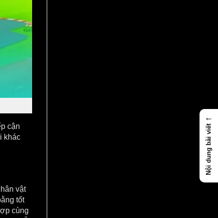
←
ếp cận
Nội dung bài viết
i khác
nhân vật
ằng tốt
 hợp cùng