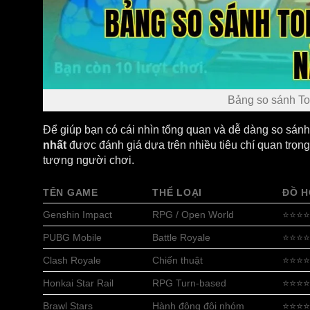
Bảng so sánh T
Để giúp bạn có cái nhìn tổng quan và dễ dàng so sánh
nhất
được đánh giá dựa trên nhiều tiêu chí quan trọ
tượng người chơi.
TÊN GAME
THỂ LOẠI
ĐỒ 
Genshin Impact
RPG / Open World
⭐⭐⭐
PUBG Mobile
Battle Royale
⭐⭐⭐
Clash Royale
Chiến thuật
⭐⭐⭐
Honkai Star Rail
RPG Turn-based
⭐⭐⭐
Brawl Stars
Hành động đội nhóm
⭐⭐⭐