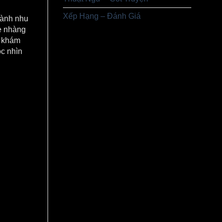
Xếp Hạng – Đánh Giá
hành nhu
hẹ nhàng
n khám
óc nhìn