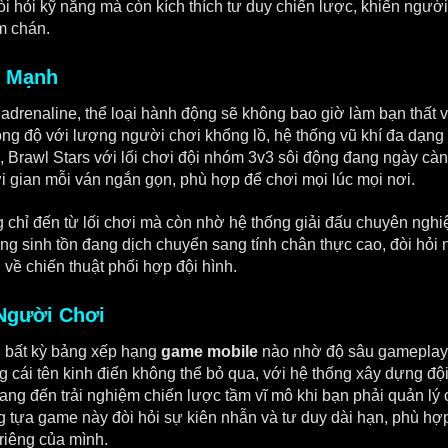
 hỏi kỹ năng mà còn kích thích tư duy chiến lược, khiến người
m chán.
c Mạnh
adrenaline, thể loại hành động sẽ không bao giờ làm bạn thất 
ng độ với lượng người chơi khổng lồ, hệ thống vũ khí đa dạng
, Brawl Stars với lối chơi đội nhóm 3v3 sôi động đang ngày càn
i gian mỗi ván ngắn gọn, phù hợp để chơi mọi lúc mọi nơi.
 chỉ đến từ lối chơi mà còn nhờ hệ thống giải đấu chuyên ngh
 sinh tồn đang dịch chuyển sang tính chân thực cao, đòi hỏi
 về chiến thuật phối hợp đội hình.
 Người Chơi
g bất kỳ bảng xếp hạng
game mobile
nào nhờ độ sâu gameplay
g cái tên kinh điển không thể bỏ qua, với hệ thống xây dựng độ
ang đến trải nghiệm chiến lược tầm vĩ mô khi bạn phải quản lý 
g tựa game này đòi hỏi sự kiên nhẫn và tư duy dài hạn, phù hợ
riêng của mình.