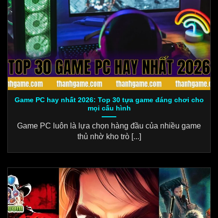
TOP 30 GAME PC HAY NHẤT 2026
Game PC hay nhất 2026: Top 30 tựa game đáng chơi cho
mọi cấu hình
Game PC luôn là lựa chọn hàng đầu của nhiều game
thủ nhờ kho trò [...]