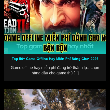
Top game offline miễn phí dành cho người bận rộn
Top 50+ Game Offline Hay Miễn Phí Đáng Chơi 2026
Game offline hay miễn phí đang trở thành lựa chọn
hàng đầu cho game thủ [...]