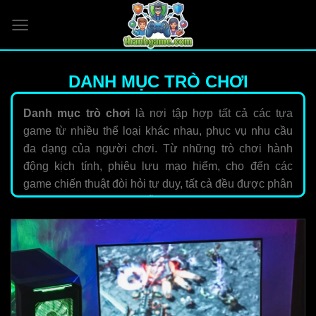
Bỏ
qua
nội
dung
DANH MỤC TRÒ CHƠI
Danh mục trò chơi
là nơi tập hợp tất cả các tựa
game từ nhiều thể loại khác nhau, phục vụ nhu cầu
đa dạng của người chơi. Từ những trò chơi hành
động kịch tính, phiêu lưu mạo hiểm, cho đến các
game chiến thuật đòi hỏi tư duy, tất cả đều được phân
loại rõ ràng, giúp bạn dễ dàng tìm thấy trải nghiệm
phù hợp. Danh mục không chỉ hiển thị game theo thể
loại mà còn cung cấp thông tin chi tiết về nhà phát
hành, năm phát hành, độ tuổi phù hợp và đánh giá từ
cộng đồng.