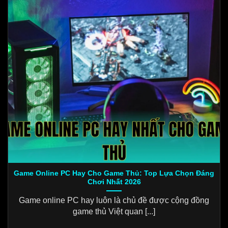
Game Online PC Hay Nhất Cho Game Thủ
Game Online PC Hay Cho Game Thủ: Top Lựa Chọn Đáng
Chơi Nhất 2026
Game online PC hay luôn là chủ đề được cộng đồng
game thủ Việt quan [...]