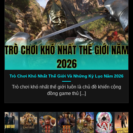
Trò Chơi Khó Nhất Thế Giới Năm 2026
Trò Chơi Khó Nhất Thế Giới Và Những Kỷ Lục Năm 2026
Trò chơi khó nhất thế giới luôn là chủ đề khiến cộng
đồng game thủ [...]