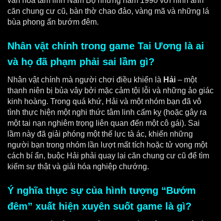
văn hóa tâm linh Nam Bộ những năm 1990 với hình ảnh
căn chung cư cũ, bàn thờ chao đảo, vàng mã và những lá
bùa phong ấn bướm đêm.
Nhân vật chính trong game Tai Ương là ai
và họ đã phạm phải sai lầm gì?
Nhân vật chính mà người chơi điều khiển là
Hải
– một
thanh niên bị bủa vây bởi mặc cảm tội lỗi và những ảo giác
kinh hoàng. Trong quá khứ, Hải và một nhóm bạn đã vô
tình thực hiện một nghi thức tâm linh cấm kỵ (hoặc gây ra
một tai nạn nghiêm trọng liên quan đến một cô gái). Sai
lầm này đã giải phóng một thế lực tà ác, khiến những
người bạn trong nhóm lần lượt mất tích hoặc tử vong một
cách bí ẩn, buộc Hải phải quay lại căn chung cư cũ để tìm
kiếm sự thật và giải hóa nghiệp chướng.
Ý nghĩa thực sự của hình tượng “Bướm
đêm” xuất hiện xuyên suốt game là gì?