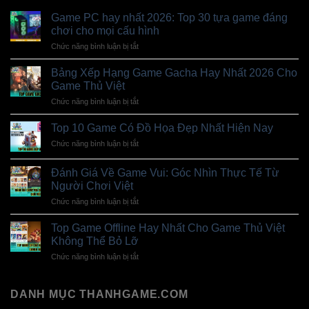
Game PC hay nhất 2026: Top 30 tựa game đáng
chơi cho mọi cấu hình
Chức năng bình luận bị tắt
ở
Game
PC
Bảng Xếp Hạng Game Gacha Hay Nhất 2026 Cho
hay
Game Thủ Việt
nhất
2026:
Chức năng bình luận bị tắt
ở
Top
Bảng
30
Xếp
Top 10 Game Có Đồ Họa Đẹp Nhất Hiện Nay
tựa
Hạng
game
Game
Chức năng bình luận bị tắt
ở
đáng
Gacha
Top
chơi
Hay
10
cho
Đánh Giá Về Game Vui: Góc Nhìn Thực Tế Từ
Nhất
Game
mọi
Người Chơi Việt
2026
Có
cấu
Cho
Đồ
Chức năng bình luận bị tắt
hình
ở
Game
Họa
Đánh
Thủ
Đẹp
Giá
Việt
Top Game Offline Hay Nhất Cho Game Thủ Việt
Nhất
Về
Hiện
Không Thể Bỏ Lỡ
Game
Nay
Vui:
Chức năng bình luận bị tắt
ở
Góc
Top
Nhìn
Game
Thực
Offline
DANH MỤC THANHGAME.COM
Tế
Hay
Từ
Nhất