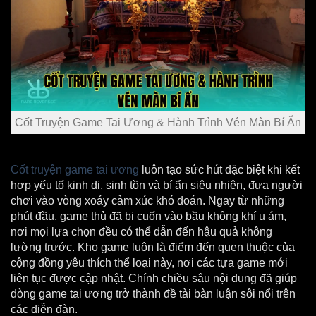
Cốt Truyện Game Tai Ương & Hành Trình Vén Màn Bí Ẩn
Cốt truyện game tai ương
luôn tạo sức hút đặc biệt khi kết
hợp yếu tố kinh dị, sinh tồn và bí ẩn siêu nhiên, đưa người
chơi vào vòng xoáy cảm xúc khó đoán. Ngay từ những
phút đầu, game thủ đã bị cuốn vào bầu không khí u ám,
nơi mọi lựa chọn đều có thể dẫn đến hậu quả không
lường trước. Kho game luôn là điểm đến quen thuộc của
cộng đồng yêu thích thể loại này, nơi các tựa game mới
liên tục được cập nhật. Chính chiều sâu nội dung đã giúp
dòng game tai ương trở thành đề tài bàn luận sôi nổi trên
các diễn đàn.