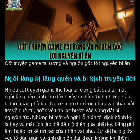
Cốt truyện game tai ương và nguồn gốc lời nguyền bí ẩn
Ngôi làng bị lãng quên và bi kịch truyền đời
Nhiều cốt truyện game thể loại tai ương bắt đầu từ một
ngôi làng hẻo lánh, nơi từng xảy ra thảm kịch nhưng dần
bị thời gian phủ bụi. Người chơi thường nhập vai nhân vật
trở về quê cũ, hoặc vô tình lạc bước vào vùng đất bị
nguyền rủa. Những bí mật về nghi lễ hiến tế, dịch bệnh kỳ
lạ hay vụ mất tích tập thể dần lộ diện qua nhật ký, băng ghi
âm, hoặc lời kể rời rạc của nhân vật phụ. Sự kết hợp giữa
yếu tố dân gian và kinh dị hiện đại khiến không khí thêm