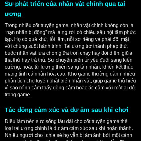
Sự phát triển của nhân vật chính qua tai
ương
Trong nhiều cốt truyện game, nhân vật chính không còn là
“nạn nhân bị động” mà là người có chiều sâu nội tâm phức
tạp. Họ có quá khứ, lỗi lầm, nỗi sợ riêng và phải đối mặt
với chúng suốt hành trình. Tai ương trở thành phép thử,
buộc nhân vật lựa chọn giữa trốn chạy hay đối diện, giữa
tha thứ hay trả thù. Sự chuyển biến từ yếu đuối sang kiên
cường, hoặc từ lương thiện sang tàn nhẫn, khiến kết thúc
mang tính cá nhân hóa cao. Kho game thường dành nhiều
phân tích cho tuyến phát triển nhân vật, giúp game thủ hiểu
vì sao mình cảm thấy đồng cảm hoặc ác cảm với một ai đó
trong game.
Tác động cảm xúc và dư âm sau khi chơi
Điều làm nên sức sống lâu dài cho cốt truyện game thể
loại tai ương chính là dư âm cảm xúc sau khi hoàn thành.
Nhiều người chơi chia sẻ họ vẫn bị ám ảnh bởi một cảnh