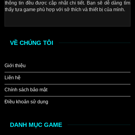
thông tin đều được cập nhật chi tiết. Bạn sẽ dễ dàng tìm
thấy tựa game phù hợp với sở thích và thiết bị của mình.
VỀ CHÚNG TÔI
Giới thiệu
Liên hệ
Chính sách bảo mật
Điều khoản sử dụng
DANH MỤC GAME