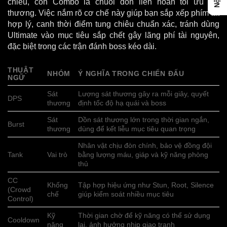
chiêu, còn Combo là chuỗi đòn liên hoàn tối ưu sát
thương. Việc nắm rõ cơ chế này giúp bạn sắp xếp phím tắt
hợp lý, canh thời điểm tung chiêu chuẩn xác, tránh dùng
Ultimate vào mục tiêu sắp chết gây lãng phí tài nguyên,
đặc biệt trong các trận đánh boss kéo dài.
THUẬT
NHÓM
Ý NGHĨA TRONG CHIẾN ĐẤU
NGỮ
Sát
Lượng sát thương gây ra mỗi giây, quyết
DPS
thương
định tốc độ hạ quái và boss
Sát
Dồn sát thương lớn trong thời gian ngắn,
Burst
thương
dùng để kết liễu mục tiêu quan trọng
Nhân vật chịu đòn chính, bảo vệ đồng đội
Tank
Vai trò
bằng lượng máu, giáp và kỹ năng phòng
thủ
CC
Khống
Tập hợp hiệu ứng như Stun, Root, Silence
(Crowd
chế
giúp kiểm soát nhiều mục tiêu
Control)
Kỹ
Thời gian chờ để kỹ năng có thể sử dụng
Cooldown
năng
lại, ảnh hưởng nhịp giao tranh