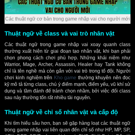
Các thuật ngữ cơ bản trong game nhập vai cho người mới
Thuật ngữ về class và vai trò nhân vật
Các thuật ngữ trong game nhập vai xoay quanh class
thường xuất hiện từ giai đoạn tạo nhân vật, khi bạn phải
chọn phong cách chơi phù hợp. Những khái niệm như
Warrior, Mage, Archer, Assassin, Healer hay Tank không
chỉ là tên nghề mà còn gắn với vai trò trong tổ đội. Người
chơi kinh nghiệm trên
Kho game
thường khuyên nên đọc
kỹ mô tả từng class, chú ý điểm mạnh, điểm yếu, vũ khí sử
dụng và tầm đánh để tránh chọn nhầm, bởi việc đổi class
sau này thường tốn rất nhiều tài nguyên.
Thuật ngữ về chỉ số nhân vật và cấp độ
Khi tìm hiểu sâu hơn, bạn sẽ gặp hàng loạt các thuật ngữ
trong game nhập vai liên quan đến chỉ số như HP, MP, SP,