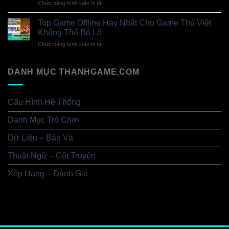
Chức năng bình luận bị tắt
hình
ở
Game
Họa
Đánh
Thủ
Đẹp
Giá
Việt
Top Game Offline Hay Nhất Cho Game Thủ Việt
Nhất
Về
Hiện
Không Thể Bỏ Lỡ
Game
Nay
Vui:
Chức năng bình luận bị tắt
ở
Góc
Top
Nhìn
Game
Thực
Offline
DANH MỤC THANHGAME.COM
Tế
Hay
Từ
Nhất
Người
Cho
Chơi
Game
Cấu Hình Hệ Thống
Việt
Thủ
Việt
Danh Mục Trò Chơi
Không
Thể
Bỏ
Dữ Liệu – Bản Vá
Lỡ
Thuật Ngữ – Cốt Truyện
Xếp Hạng – Đánh Giá